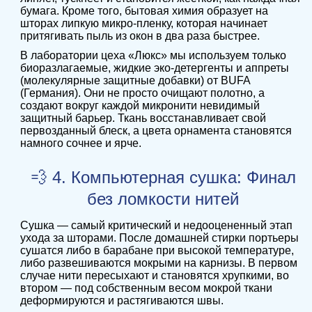
бумага. Кроме того, бытовая химия образует на
шторах липкую микро-пленку, которая начинает
притягивать пыль из окон в два раза быстрее.
В лаборатории цеха «Люкс» мы используем только
биоразлагаемые, жидкие эко-детергенты и аппреты
(молекулярные защитные добавки) от BUFA
(Германия). Они не просто очищают полотно, а
создают вокруг каждой микронити невидимый
защитный барьер. Ткань восстанавливает свой
первозданный блеск, а цвета орнамента становятся
намного сочнее и ярче.
💨 4. Компьютерная сушка: Финал
без ломкости нитей
Сушка — самый критический и недооцененный этап
ухода за шторами. После домашней стирки портьеры
сушатся либо в барабане при высокой температуре,
либо развешиваются мокрыми на карнизы. В первом
случае нити пересыхают и становятся хрупкими, во
втором — под собственным весом мокрой ткани
деформируются и растягиваются швы.