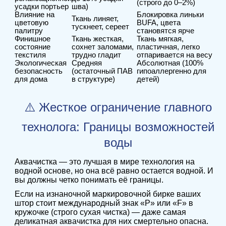
(строго до 0–2%)
усадки портьер
шва)
Влияние на
Блокировка линьки
Ткань линяет,
цветовую
BUFA, цвета
тускнеет, сереет
палитру
становятся ярче
Финишное
Ткань жесткая,
Ткань мягкая,
состояние
сохнет заломами,
пластичная, легко
текстиля
трудно гладит
отпаривается на весу
Экологическая
Средняя
Абсолютная (100%
безопасность
(остаточный ПАВ
гипоаллергенно для
для дома
в структуре)
детей)
⚠️ Жесткое ограничение главного
технолога: Границы возможностей
воды
Аквачистка — это лучшая в мире технология на
водной основе, но она всё равно остается водной. И
вы должны четко понимать её границы.
Если на изнаночной маркировочной бирке ваших
штор стоит международный знак «P» или «F» в
кружочке (строго сухая чистка) — даже самая
деликатная аквачистка для них смертельно опасна.