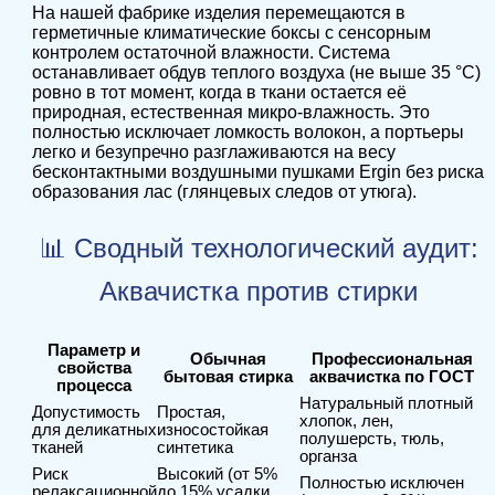
На нашей фабрике изделия перемещаются в
герметичные климатические боксы с сенсорным
контролем остаточной влажности. Система
останавливает обдув теплого воздуха (не выше 35 °C)
ровно в тот момент, когда в ткани остается её
природная, естественная микро-влажность. Это
полностью исключает ломкость волокон, а портьеры
легко и безупречно разглаживаются на весу
бесконтактными воздушными пушками Ergin без риска
образования лас (глянцевых следов от утюга).
📊 Сводный технологический аудит:
Аквачистка против стирки
Параметр и
Обычная
Профессиональная
свойства
бытовая стирка
аквачистка по ГОСТ
процесса
Натуральный плотный
Допустимость
Простая,
хлопок, лен,
для деликатных
износостойкая
полушерсть, тюль,
тканей
синтетика
органза
Риск
Высокий (от 5%
Полностью исключен
релаксационной
до 15% усадки