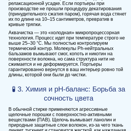
релаксационной усадке. Если портьеры при
производстве не прошли процедуру декатирования
(принудительного сжатия паром), горячая вода стянет
их по длине на 10–15 сантиметров, превратив в
кривые тряпки.
Аквачистка — это «холодная» микропроцессорная
технология. Процесс идет при температуре строго не
выше 25–30 °C. Мы полностью контролируем
термический контур. Молекулы Ph-нейтральных
бальзамов вымывают смог, копоть и никотин на
поверхности волокна, но сама структура нити не
сжимается и не деформируется. Портьеры
гарантированно вернутся в ваш интерьер ровно той
длины, которой они были до чистки.
🧪 3. Химия и pH-баланс: Борьба за
сочность цвета
В обычной стирке применяются агрессивные
щелочные порошки с поверхностно-активными
веществами (ПАВ). Щелочь вымывает ланолин и
природные защитные слои волокон, из-за чего ткань
линяет, тускнеет и становится жесткой, как наждачная