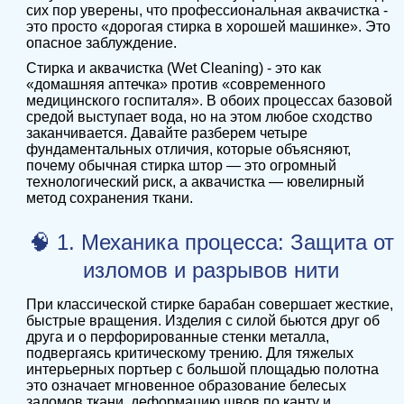
сих пор уверены, что профессиональная аквачистка -
это просто «дорогая стирка в хорошей машинке». Это
опасное заблуждение.
Стирка и аквачистка (Wet Cleaning) - это как
«домашняя аптечка» против «современного
медицинского госпиталя». В обоих процессах базовой
средой выступает вода, но на этом любое сходство
заканчивается. Давайте разберем четыре
фундаментальных отличия, которые объясняют,
почему обычная стирка штор — это огромный
технологический риск, а аквачистка — ювелирный
метод сохранения ткани.
🧠 1. Механика процесса: Защита от
изломов и разрывов нити
При классической стирке барабан совершает жесткие,
быстрые вращения. Изделия с силой бьются друг об
друга и о перфорированные стенки металла,
подвергаясь критическому трению. Для тяжелых
интерьерных портьер с большой площадью полотна
это означает мгновенное образование белесых
заломов ткани, деформацию швов по канту и