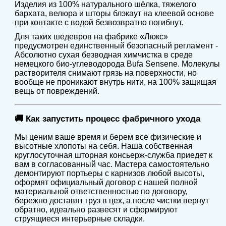
Изделия из 100% натурального шёлка, тяжелого
бархата, велюра и шторы блэкаут на клеевой основе
при контакте с водой безвозвратно погибнут.
Для таких шедевров на фабрике «Люкс»
предусмотрен единственный безопасный регламент -
Абсолютно сухая безводная химчистка в среде
немецкого био-углеводорода Bufa Sensene. Молекулы
растворителя снимают грязь на поверхности, но
вообще не проникают внутрь нити, на 100% защищая
вещь от повреждений.
🚚 Как запустить процесс фабричного ухода
Мы ценим ваше время и берем все физические и
высотные хлопоты на себя. Наша собственная
круглосуточная шторная консьерж-служба приедет к
вам в согласованный час. Мастера самостоятельно
демонтируют портьеры с карнизов любой высоты,
оформят официальный договор с нашей полной
материальной ответственностью по договору,
бережно доставят груз в цех, а после чистки вернут
обратно, идеально развесят и сформируют
струящиеся интерьерные складки.