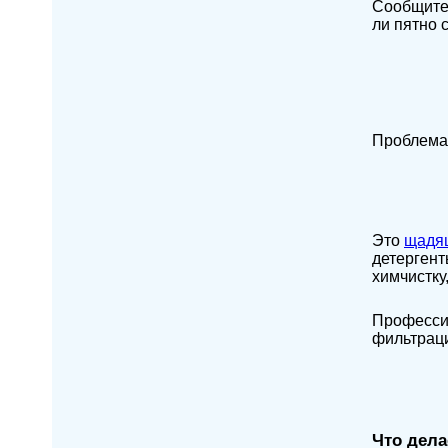
Сообщите
ли пятно 
Проблема 
Это
щадящ
детергент
химчистку
Профессио
фильтраци
Что дела