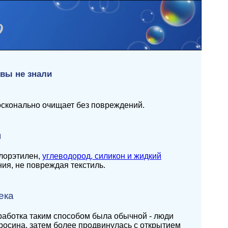
вы не знали
досконально очищает без повреждений.
я
хлорэтилен,
углеводород, силикон и жидкий
ния, не повреждая текстиль.
ека
бработка таким способом была обычной - люди
росина, затем более продвинулась с открытием