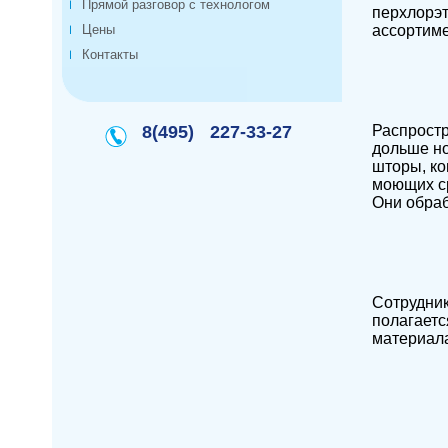
Прямой разговор с технологом
перхлорэт
Цены
ассортиме
Контакты
8(495)
227-33-27
Распростр
дольше но
шторы, ко
моющих ср
Они обраб
Сотрудник
полагаетс
материала