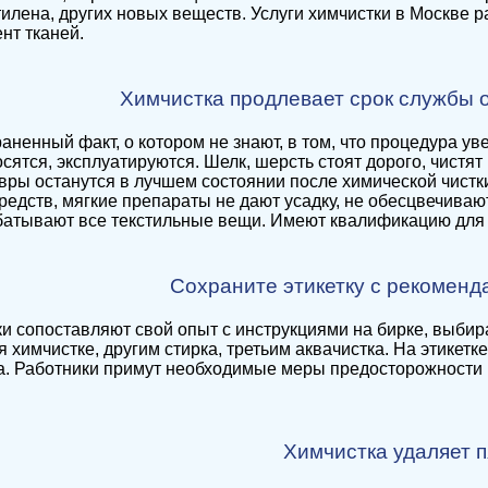
илена, других новых веществ. Услуги химчистки в Москве
нт тканей.
Химчистка продлевает срок службы 
аненный факт, о котором не знают, в том, что процедура у
сятся, эксплуатируются. Шелк, шерсть стоят дорого, чистят
вры останутся в лучшем состоянии после химической чистк
едств, мягкие препараты не дают усадку, не обесцвечивают
атывают все текстильные вещи. Имеют квалификацию для ч
Сохраните этикетку с рекоменд
и сопоставляют свой опыт с инструкциями на бирке, выби
я химчистке, другим стирка, третьим аквачистка. На этикет
. Работники примут необходимые меры предосторожности 
Химчистка удаляет 