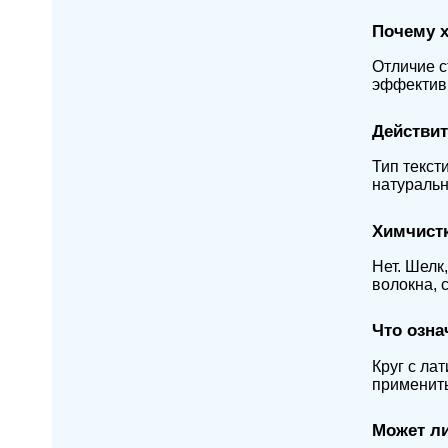
Почему х
Отличие с
эффективн
Действит
Тип текст
натуральн
Химчистк
Нет. Шелк
волокна, 
Что озна
Круг с ла
применить
Может ли