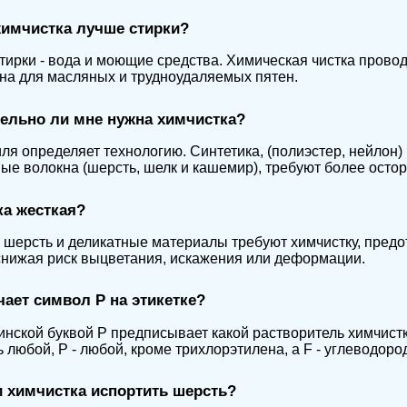
имчистка лучше стирки?
тирки - вода и моющие средства. Химическая чистка провод
а для масляных и трудноудаляемых пятен.
ельно ли мне нужна химчистка?
иля определяет технологию. Синтетика, (полиэстер, нейлон)
ые волокна (шерсть, шелк и кашемир), требуют более осто
а жесткая?
, шерсть и деликатные материалы требуют химчистку, пре
снижая риск выцветания, искажения или деформации.
чает символ P на этикетке?
тинской буквой Р предписывает какой растворитель химчистк
 любой, P - любой, кроме трихлорэтилена, а F - углеводоро
 химчистка испортить шерсть?