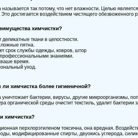
 называется так потому, что нет влажности. Целью являетс
 Это достигается воздействием чистящего обезвоженного р
реимущества химчистки?
 деликатные ткани в целостности.
сложные пятна.
т срок службы одежды, ковров, штор
 профессиональными знаниями.
 ваше время.
ональный уход.
 ли химчистка более гигиеничной?
 уничтожает бактерии, вирусы, другие микроорганизмы, по
ра органической среды очистит текстиль, удалит бактерии з
и химчистка?
ционная перхлорэтиленом токсична, она вредная. Воздейст
оды, модифицированные спирты, двуокись углерода, силик