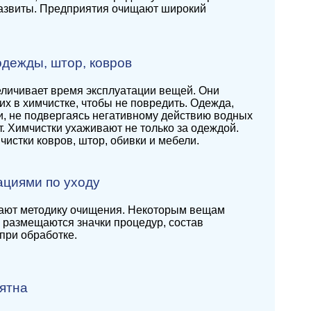
 развиты. Предприятия очищают широкий
одежды, штор, ковров
величивает время эксплуатации вещей. Они
 их в химчистке, чтобы не повредить. Одежда,
и, не подвергаясь негативному действию водных
. Химчистки ухаживают не только за одеждой.
истки ковров, штор, обивки и мебели.
ациями по уходу
рают методику очищения. Некоторым вещам
ке размещаются значки процедур, состав
при обработке.
пятна