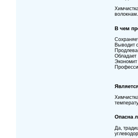
Химчистка
волокнам.
В чем п
Сохраняет
Выводит 
Продлевае
Обладает
Экономит
Професси
Является
Химчистка
температу
Опасна л
Да, тради
углеводор