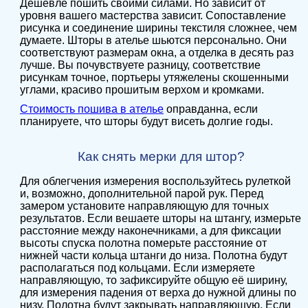
Дешевле пошить своими силами. Но зависит от
уровня вашего мастерства зависит. Сопоставление
рисунка и соединение ширины текстиля сложнее, чем
думаете. Шторы в ателье шьются персонально. Они
соответствуют размерам окна, а отделка в десять раз
лучше. Вы почувствуете разницу, соответствие
рисункам точное, портьеры утяжелены скошенными
углами, красиво прошитым верхом и кромками.
Стоимость пошива в ателье
оправданна, если
планируете, что шторы будут висеть долгие годы.
Как снять мерки для штор?
Для облегчения измерения воспользуйтесь рулеткой
и, возможно, дополнительной парой рук. Перед
замером установите направляющую для точных
результатов. Если вешаете шторы на штангу, измерьте
расстояние между наконечниками, а для фиксации
высоты спуска полотна померьте расстояние от
нижней части кольца штанги до низа. Полотна будут
располагаться под кольцами. Если измеряете
направляющую, то зафиксируйте общую её ширину,
для измерения падения от верха до нужной длины по
низу. Полотна будут закрывать направляющую. Если