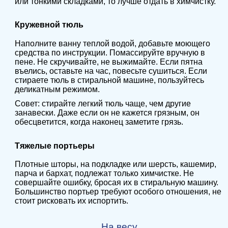
или тонкими складками, то лучше отдать в химчистку.
Кружевной тюль
Наполните ванну теплой водой, добавьте моющего
средства по инструкции. Помассируйте вручную в
пене. Не скручивайте, не выжимайте. Если пятна
въелись, оставьте на час, повесьте сушиться. Если
стираете тюль в стиральной машине, пользуйтесь
деликатным режимом.
Совет: стирайте легкий тюль чаще, чем другие
занавески. Даже если он не кажется грязным, он
обесцветится, когда наконец заметите грязь.
Тяжелые портьеры
Плотные шторы, на подкладке или шерсть, кашемир,
парча и бархат, подлежат только химчистке. Не
совершайте ошибку, бросая их в стиральную машину.
Большинство портьер требуют особого отношения, не
стоит рисковать их испортить.
На весу